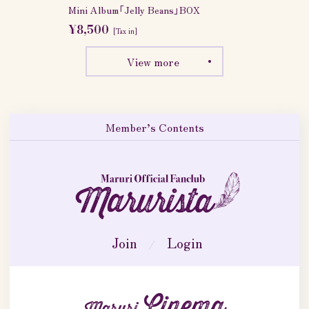
Mini Album「Jelly Beans」BOX
¥8,500
[Tax in]
View more
Member’s Contents
Maruri official funclub 「MARURISTA」
Join
Login
Cinema
Maruri