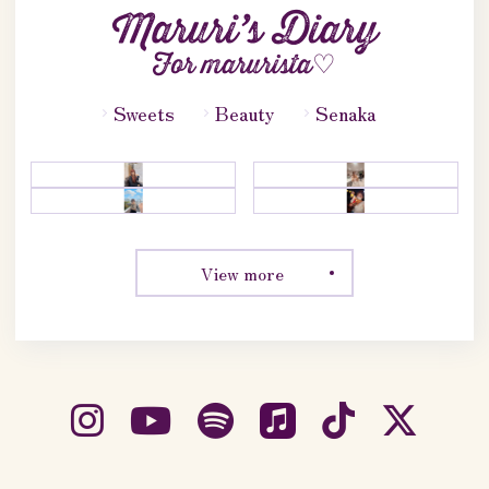
Maruri’s Diary
For marurista♡
Sweets
Beauty
Senaka
View more