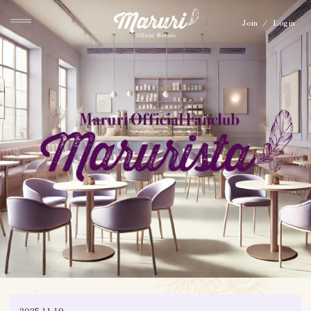
MARURI OFFICIAL
FANCLUB「MARURISTA」
Join
Login
2025.11.19