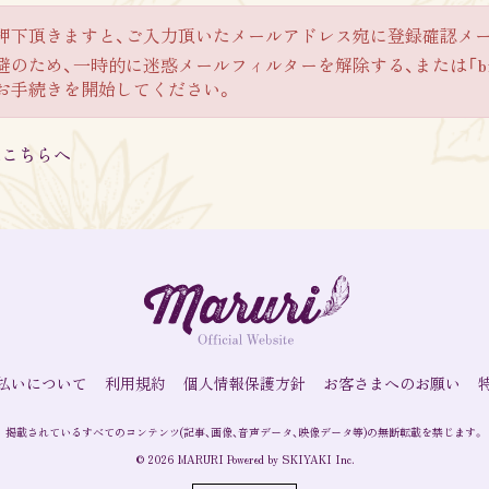
押下頂きますと、ご入力頂いたメールアドレス宛に登録確認メ
ため、一時的に迷惑メールフィルターを解除する、または「bitf
お手続きを開始してください。
方はこちらへ
MARURI OFFICIAL
FANCLUB「MARURISTA」
払いについて
利用規約
個人情報保護方針
お客さまへのお願い
掲載されているすべてのコンテンツ
(記事、画像、音声データ、映像データ等)の無断転載を禁じます。
© 2026 MARURI Powered by
SKIYAKI Inc.