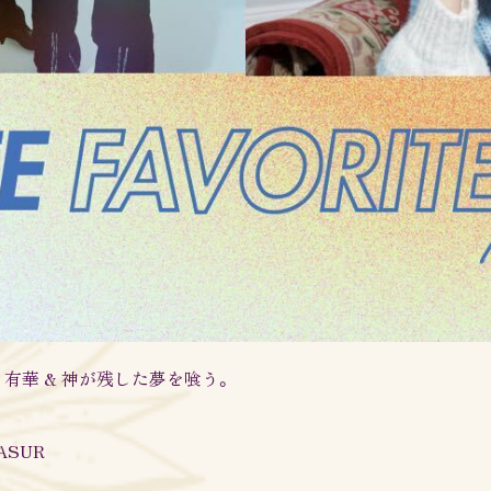
e」 with 有華 & 神が残した夢を喰う。
EASUR