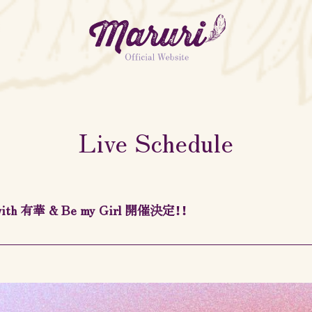
MARURI OFFICIAL
FANCLUB「MARURISTA」
Live Schedule
e」 with 有華 & Be my Girl 開催決定！！