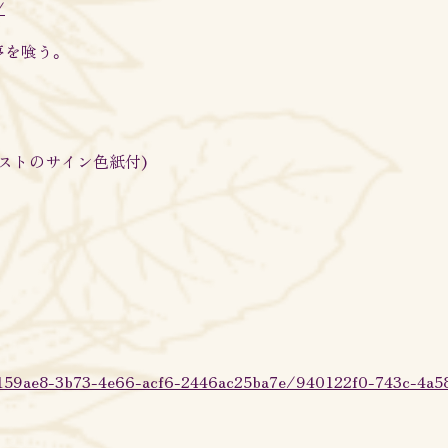
/
た夢を喰う。
ィストのサイン色紙付)
d159ae8-3b73-4e66-acf6-2446ac25ba7e/940122f0-743c-4a5