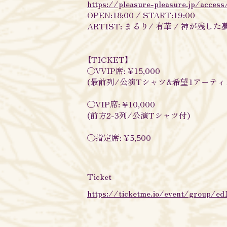
https://pleasure-pleasure.jp/access
OPEN:18:00 / START:19:00
ARTIST: まるり/ 有華 / 神が残し
【TICKET】
◯VVIP席: ¥15,000
(最前列/公演Tシャツ&希望1アーテ
◯VIP席: ¥10,000
(前方2-3列/公演Tシャツ付)
◯指定席: ¥5,500
Ticket
https://ticketme.io/event/group/e