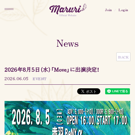
MARURI OFFICIAL
FANCLUB「MARURISTA」
Join
Login
News
BACK
2026年8月5日（水）「Move」に出演決定！
2026.06.05
EVENT