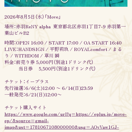
2026年8月5日（水）「Move」
場所：赤羽ReNY alpha 東京都北区赤羽1丁目7-9 赤羽第一
葉山ビルB2
時間：OPEN 16:00 / START 17:00 / OA START 16:40
LIVE：HANDSIGN / 平野莉玖 / ROYALcomfort / まる
り / WITHDOM / 草川 瞬
料金：前売り券 5,000円（別途1ドリンク代）
当日券 5,500円（別途1ドリンク代）
チケット：イープラス
先行抽選：6/6(土)12:00 〜 6/14(日)23:59
一般発売：6/21(日)12:00〜
チケット購入サイト
https://www.google.com/url?q=https://eplus.jp/move-
ep/&source=gmail-
imap&ust=1781067108000000&usg=AOvVaw1GJ-