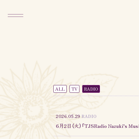
ALL
TV
RADIO
2026.05.29
RADIO
6月2日（火）「TJSRadio Nazuki’s M