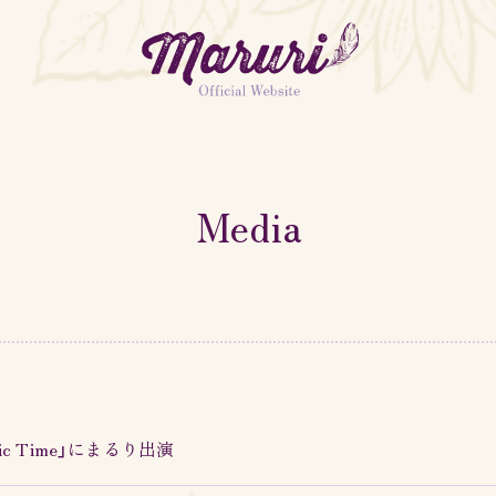
MARURI OFFICIAL
FANCLUB「MARURISTA」
Media
usic Time」にまるり出演