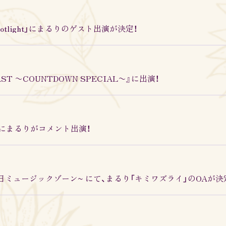
e Spotlight」にまるりのゲスト出演が決定！
 CAST 〜COUNTDOWN SPECIAL〜』に出演！
ks』にまるりがコメント出演！
~テレビ朝日ミュージックゾーン~ にて、まるり「キミワズライ」のOAが決