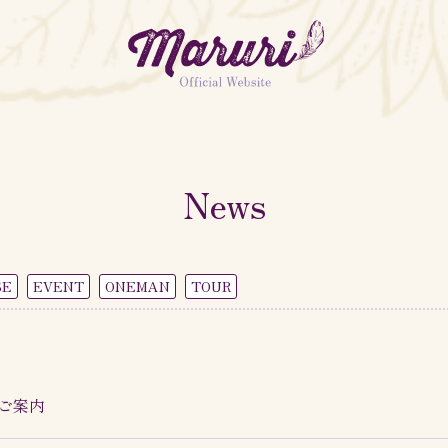
MARURI OFFICIAL
FANCLUB「MARURISTA」
News
SE
EVENT
ONEMAN
TOUR
のご案内